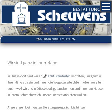
TAG- UND NACHTRUF: 0211 21 1014
Wir sind ganz in Ihrer Nähe
In Düsseldorf sind wir an
acht Standorten
vertreten, um ganz in
Ihrer Nähe zu sein und Ihnen die Wege zu erleichtern. Aber vor allem
auch, weil wir uns in Düsseldorf gut auskennen und Ihnen zu Hause
in Ihrem Lebensbereich unsere Dienste anbieten wollen.
Angefangen beim ersten Beratungsgespräch bis hin zur